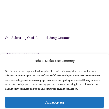
©
- Stichting Oud Geleerd Jong Gedaan
Algemene voorwaarden
ANBI
Beheer cookie toestemming
CBF-erkenning
Om de beste ervaringen te bieden, gebruiken wij technologieën zoals cookies om
Colofon
informatie over je apparaat op te slaan en/of te raadplegen. Door in te stemmen met
Cookieverklaring
deze technologieën kunnen wij gegevens zoals surfgedrag of unieke ID's op deze site
verwerken. Als je geen toestemming geeft of uw toestemming intrekt, kan dit een
Impactrapportage 2025
nadelige invloed hebben op bepaalde functies en mogelijkheden.
Jaarverslag 2025
Privacyverklaring
Accepteren
Minimaregeling voor senioren