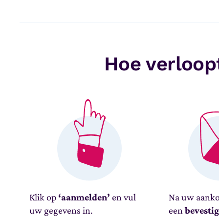
Hoe verloopt
Klik op
‘aanmelden’
en vul
Na uw aanko
uw gegevens in.
een
bevesti