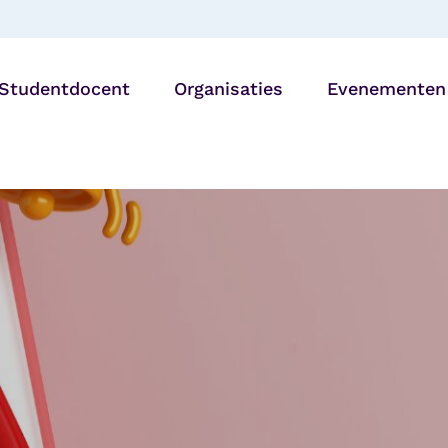
Studentdocent
Organisaties
Evenementen
Bibliotheken
27 AUG |
Generatiedine
Onderwijsinstellingen
Utrecht
Zorg- en
welzijnsorganisaties