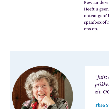
Bewaar deze 
Heeft u geen
ontvangen? K
spambox of 
ons op.
“Juist
prikke
zit. O
Thea S