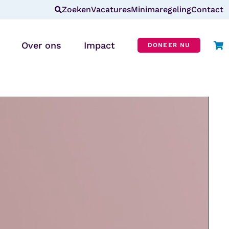
Zoeken
Vacatures
Minimaregeling
Contact
Over ons
Impact
DONEER NU
Wie zijn wij?
r
Missie & visie
ANBI
CBF-erkenning
In de media
Blog
Veelgestelde vragen