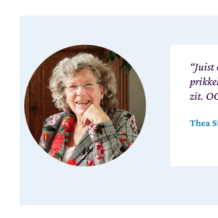
“Juist
prikke
zit. O
Thea S