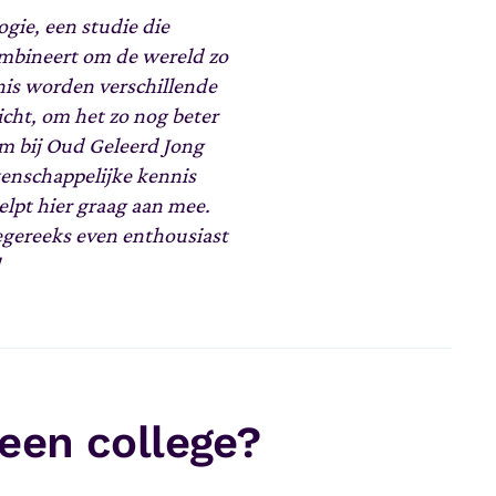
gie, een studie die
mbineert om de wereld zo
nis worden verschillende
icht, om het zo nog beter
m bij Oud Geleerd Jong
tenschappelijke kennis
helpt hier graag aan mee.
egereeks even enthousiast
 een college?