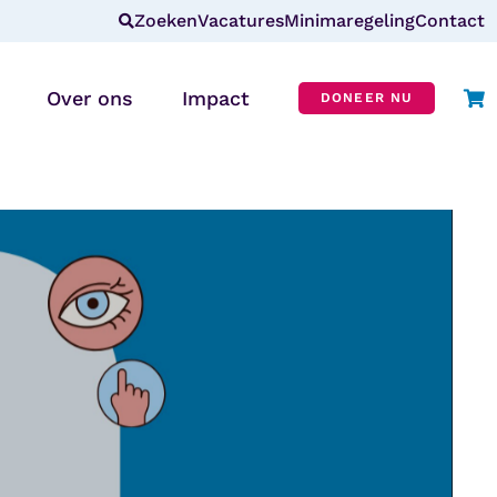
Zoeken
Vacatures
Minimaregeling
Contact
Over ons
Impact
DONEER NU
Wie zijn wij?
r
Missie & visie
ANBI
CBF-erkenning
In de media
Blog
Veelgestelde vragen