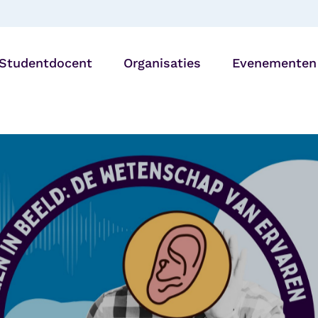
Studentdocent
Organisaties
Evenementen
Bibliotheken
27 AUG |
Generatiedine
Onderwijsinstellingen
Utrecht
Zorg- en
welzijnsorganisaties