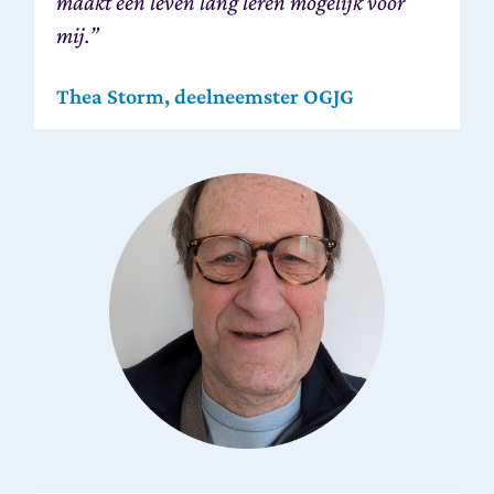
maakt een leven lang leren mogelijk voor
mij.”
Thea Storm, deelneemster OGJG