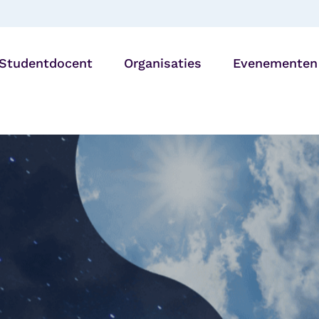
Studentdocent
Organisaties
Evenementen
Bibliotheken
27 AUG |
Generatiedine
Onderwijsinstellingen
Utrecht
Zorg- en
welzijnsorganisaties