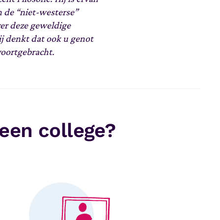
n de “niet-westerse”
ver deze geweldige
j denkt dat ook u genot
voortgebracht.
 een college?