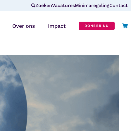
Zoeken
Vacatures
Minimaregeling
Contact
Over ons
Impact
DONEER NU
Wie zijn wij?
r
Missie & visie
ANBI
CBF-erkenning
In de media
Blog
Veelgestelde vragen