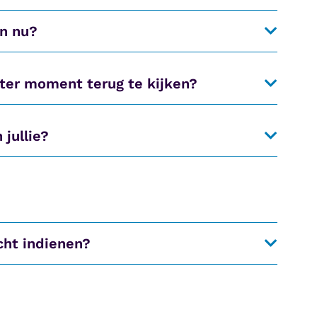
en nu?
ater moment terug te kijken?
jullie?
cht indienen?