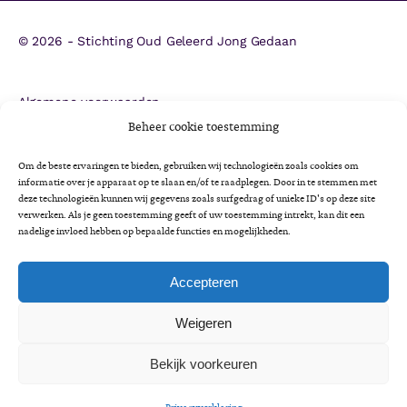
©
2026 - Stichting Oud Geleerd Jong Gedaan
Algemene voorwaarden
ANBI
Beheer cookie toestemming
CBF-erkenning
Om de beste ervaringen te bieden, gebruiken wij technologieën zoals cookies om
Colofon
informatie over je apparaat op te slaan en/of te raadplegen. Door in te stemmen met
deze technologieën kunnen wij gegevens zoals surfgedrag of unieke ID's op deze site
Cookieverklaring
verwerken. Als je geen toestemming geeft of uw toestemming intrekt, kan dit een
Impactrapportage 2025
nadelige invloed hebben op bepaalde functies en mogelijkheden.
Jaarverslag 2025
Privacyverklaring
Accepteren
Minimaregeling voor senioren
Weigeren
Vrijwilligersbeleid en gedragscode
Bekijk voorkeuren
A
A
Lettergrootte:
A
LEES VOOR