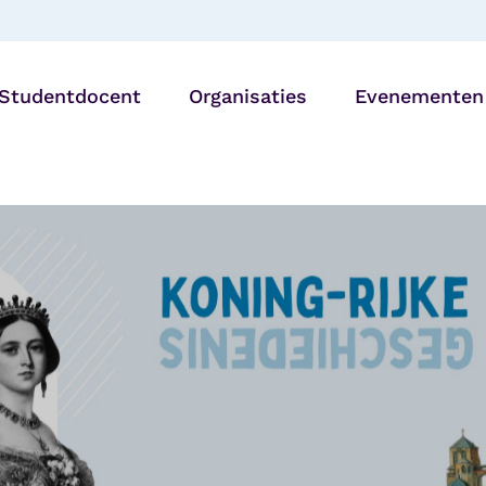
Studentdocent
Organisaties
Evenementen
Bibliotheken
27 AUG |
Generatiedine
Onderwijsinstellingen
Utrecht
Zorg- en
welzijnsorganisaties