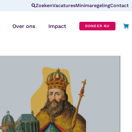
Zoeken
Vacatures
Minimaregeling
Contact
Over ons
Impact
DONEER NU
Wie zijn wij?
r
Missie & visie
ANBI
CBF-erkenning
In de media
Blog
Veelgestelde vragen