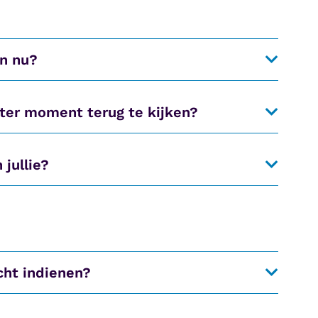
en nu?
ater moment terug te kijken?
jullie?
cht indienen?