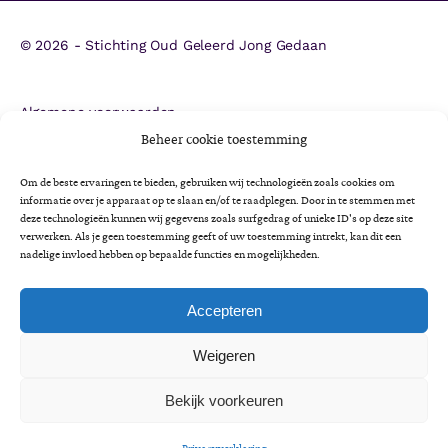
©
2026 - Stichting Oud Geleerd Jong Gedaan
Algemene voorwaarden
ANBI
Beheer cookie toestemming
CBF-erkenning
Om de beste ervaringen te bieden, gebruiken wij technologieën zoals cookies om
Colofon
informatie over je apparaat op te slaan en/of te raadplegen. Door in te stemmen met
deze technologieën kunnen wij gegevens zoals surfgedrag of unieke ID's op deze site
Cookieverklaring
verwerken. Als je geen toestemming geeft of uw toestemming intrekt, kan dit een
Impactrapportage 2025
nadelige invloed hebben op bepaalde functies en mogelijkheden.
Jaarverslag 2025
Privacyverklaring
Accepteren
Minimaregeling voor senioren
Weigeren
Vrijwilligersbeleid en gedragscode
Bekijk voorkeuren
A
A
Lettergrootte:
A
LEES VOOR