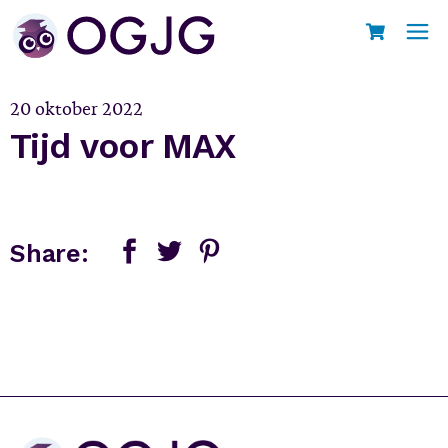
Skip
to
Home
Tijd voor MAX
the
content
20 oktober 2022
Tijd voor MAX
Share: