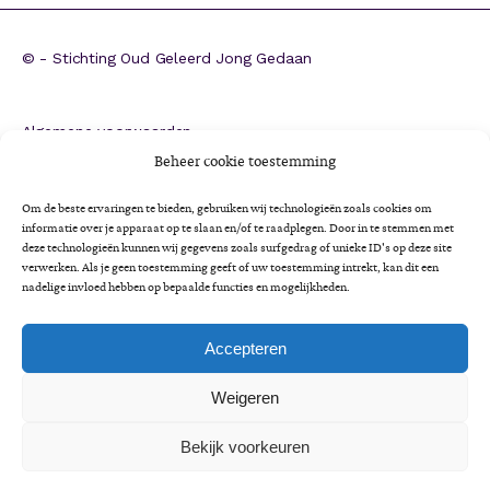
©
- Stichting Oud Geleerd Jong Gedaan
Algemene voorwaarden
ANBI
Beheer cookie toestemming
CBF-erkenning
Om de beste ervaringen te bieden, gebruiken wij technologieën zoals cookies om
Colofon
informatie over je apparaat op te slaan en/of te raadplegen. Door in te stemmen met
deze technologieën kunnen wij gegevens zoals surfgedrag of unieke ID's op deze site
Cookieverklaring
verwerken. Als je geen toestemming geeft of uw toestemming intrekt, kan dit een
Impactrapportage 2025
nadelige invloed hebben op bepaalde functies en mogelijkheden.
Jaarverslag 2025
Privacyverklaring
Accepteren
Minimaregeling voor senioren
Weigeren
Vrijwilligersbeleid en gedragscode
Bekijk voorkeuren
A
Lettertype
Lettertype
Lettertype
A
Lettergrootte:
grootte
A
grootte
LEES VOOR
verkleinen.