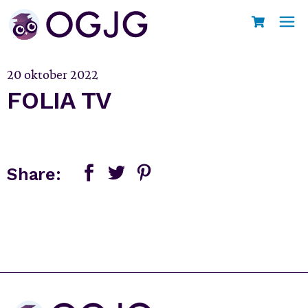
Skip
to
Home
FOLIA TV
the
content
20 oktober 2022
FOLIA TV
Share: