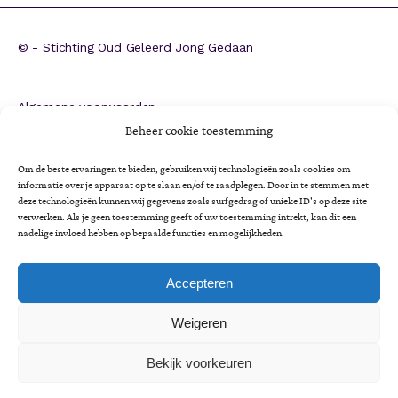
©
- Stichting Oud Geleerd Jong Gedaan
Algemene voorwaarden
ANBI
Beheer cookie toestemming
CBF-erkenning
Om de beste ervaringen te bieden, gebruiken wij technologieën zoals cookies om
Colofon
informatie over je apparaat op te slaan en/of te raadplegen. Door in te stemmen met
deze technologieën kunnen wij gegevens zoals surfgedrag of unieke ID's op deze site
Cookieverklaring
verwerken. Als je geen toestemming geeft of uw toestemming intrekt, kan dit een
Impactrapportage 2025
nadelige invloed hebben op bepaalde functies en mogelijkheden.
Jaarverslag 2025
Privacyverklaring
Accepteren
Minimaregeling voor senioren
Weigeren
Vrijwilligersbeleid en gedragscode
Bekijk voorkeuren
A
Lettertype
Lettertype
Lettertype
A
Lettergrootte:
grootte
A
grootte
LEES VOOR
verkleinen.