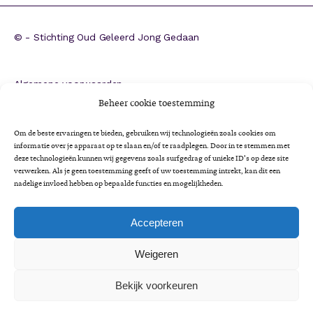
©
- Stichting Oud Geleerd Jong Gedaan
Algemene voorwaarden
ANBI
Beheer cookie toestemming
CBF-erkenning
Om de beste ervaringen te bieden, gebruiken wij technologieën zoals cookies om
Colofon
informatie over je apparaat op te slaan en/of te raadplegen. Door in te stemmen met
deze technologieën kunnen wij gegevens zoals surfgedrag of unieke ID's op deze site
Cookieverklaring
verwerken. Als je geen toestemming geeft of uw toestemming intrekt, kan dit een
Impactrapportage 2025
nadelige invloed hebben op bepaalde functies en mogelijkheden.
Jaarverslag 2025
Privacyverklaring
Accepteren
Minimaregeling voor senioren
Weigeren
Vrijwilligersbeleid en gedragscode
Bekijk voorkeuren
A
Lettertype
Lettertype
Lettertype
A
Lettergrootte:
grootte
A
grootte
LEES VOOR
verkleinen.