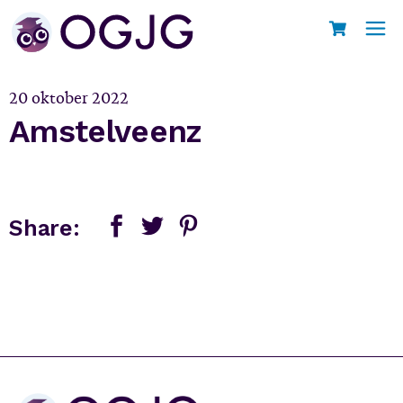
Skip
to
Home
Amstelveenz
the
content
20 oktober 2022
Amstelveenz
Share: