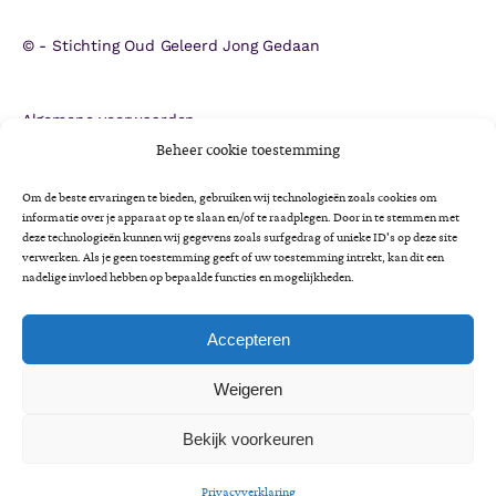
©
- Stichting Oud Geleerd Jong Gedaan
Algemene voorwaarden
ANBI
Beheer cookie toestemming
CBF-erkenning
Om de beste ervaringen te bieden, gebruiken wij technologieën zoals cookies om
Colofon
informatie over je apparaat op te slaan en/of te raadplegen. Door in te stemmen met
Cookieverklaring
deze technologieën kunnen wij gegevens zoals surfgedrag of unieke ID's op deze site
verwerken. Als je geen toestemming geeft of uw toestemming intrekt, kan dit een
Impactrapportage 2025
nadelige invloed hebben op bepaalde functies en mogelijkheden.
Jaarverslag 2025
Privacyverklaring
Accepteren
Minimaregeling voor senioren
Weigeren
Vrijwilligersbeleid en gedragscode
Bekijk voorkeuren
A
A
Lettergrootte:
A
LEES VOOR
Privacyverklaring