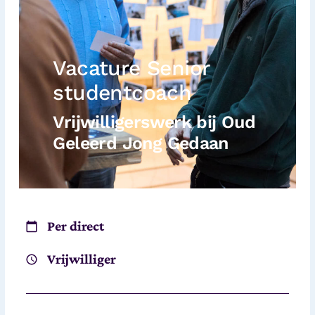
Vacature Senior
studentcoach
Vrijwilligerswerk bij Oud
Geleerd Jong Gedaan
Per direct
Vrijwilliger