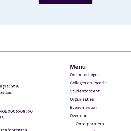
Menu
Online colleges
Colleges op locatie
ngracht 18
Studentdocent
terdam
l
Organisaties
Evenementen
INGB0006508350
Over ons
33
Onze partners
zigen/opzeggen