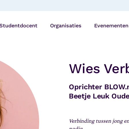
Studentdocent
Organisaties
Evenementen
Bibliotheken
27 AUG |
Generatiedine
Onderwijsinstellingen
Wies Ver
Utrecht
Zorg- en
welzijnsorganisaties
Oprichter BLOW.n
Beetje Leuk Oud
Verbinding tussen jong en
nodig.