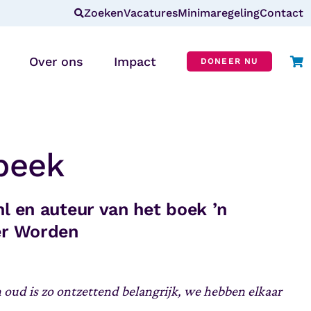
Zoeken
Vacatures
Minimaregeling
Contact
Over ons
Impact
DONEER NU
Wie zijn wij?
r
Missie & visie
beek
ANBI
CBF-erkenning
l en auteur van het boek ’n
er Worden
In de media
Blog
Veelgestelde vragen
 oud is zo ontzettend belangrijk, we hebben elkaar