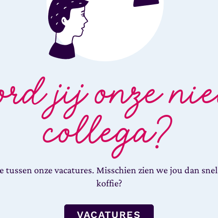
d jij onze ni
collega?
e tussen onze vacatures. Misschien zien we jou dan snel
koffie?
VACATURES