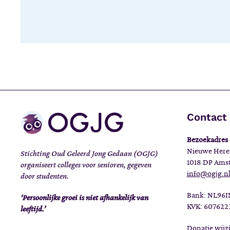
Contact
Bezoekadres
Nieuwe Here
Stichting Oud Geleerd Jong Gedaan (OGJG)
1018 DP Ams
organiseert colleges voor senioren, gegeven
info@ogjg.n
door studenten.
Bank: NL96
‘Persoonlijke groei is niet afhankelijk van
KVK: 607622
leeftijd.’
Donatie wij