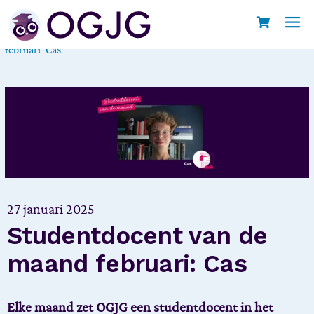
Skip
to
Home
Student van de Maand
Studentdocent van de maand
the
content
februari: Cas
27 januari 2025
Studentdocent van de
maand februari: Cas
Elke maand zet OGJG een studentdocent in het