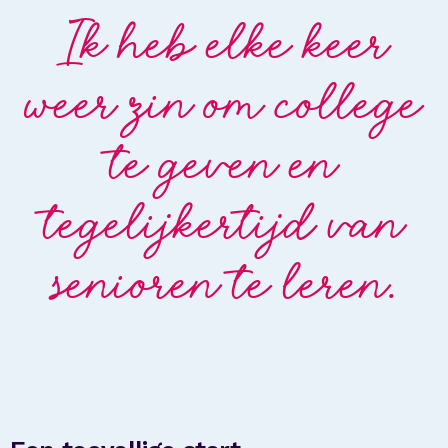
Ik heb elke keer
weer zin om college
te geven en
tegelijkertijd van
senioren te leren.