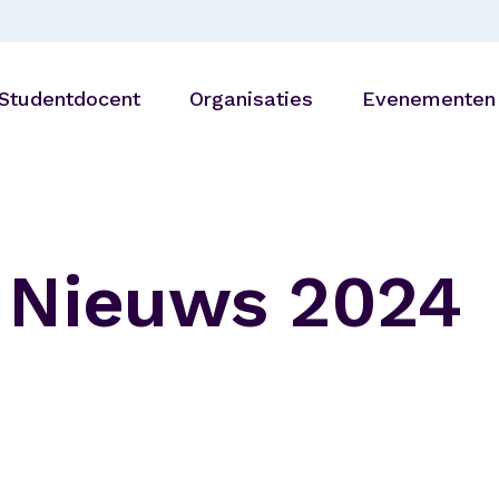
Studentdocent
Organisaties
Evenementen
Bibliotheken
27 AUG |
Generatiedine
Onderwijsinstellingen
Utrecht
e Nieuws 2024
Zorg- en
welzijnsorganisaties