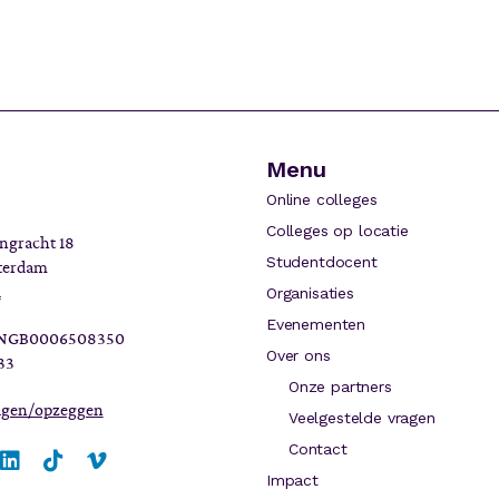
Menu
Online colleges
Colleges op locatie
ngracht 18
Studentdocent
terdam
l
Organisaties
Evenementen
INGB0006508350
Over ons
33
Onze partners
zigen/opzeggen
Veelgestelde vragen
Contact
Impact