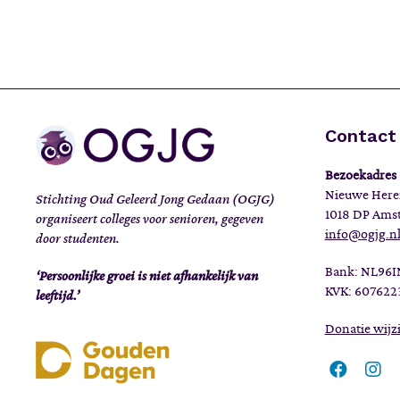
Contact
Bezoekadres
Nieuwe Here
Stichting Oud Geleerd Jong Gedaan (OGJG)
1018 DP Ams
organiseert colleges voor senioren, gegeven
info@ogjg.n
door studenten.
Bank: NL96
‘Persoonlijke groei is niet afhankelijk van
KVK: 607622
leeftijd.’
Donatie wij