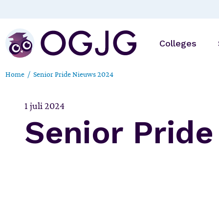
Skip
to
the
content
Colleges
Home
Senior Pride Nieuws 2024
Online
1 juli 2024
Op locatie
Senior Prid