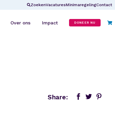
Zoeken
Vacatures
Minimaregeling
Contact
Over ons
Impact
DONEER NU
Wie zijn wij?
r
Missie & visie
ANBI
CBF-erkenning
In de media
Blog
Share:
Veelgestelde vragen