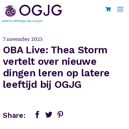
Skip
to
Home
OBA Live: Thea Storm vertelt over nieuwe dingen leren op
the
content
latere leeftijd bij OGJG
7 november 2025
OBA Live: Thea Storm
vertelt over nieuwe
dingen leren op latere
leeftijd bij OGJG
Share: