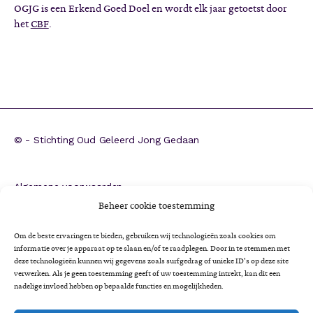
OGJG is een Erkend Goed Doel en wordt elk jaar getoetst door
het
CBF
.
©
- Stichting Oud Geleerd Jong Gedaan
Algemene voorwaarden
ANBI
Beheer cookie toestemming
CBF-erkenning
Om de beste ervaringen te bieden, gebruiken wij technologieën zoals cookies om
Colofon
informatie over je apparaat op te slaan en/of te raadplegen. Door in te stemmen met
deze technologieën kunnen wij gegevens zoals surfgedrag of unieke ID's op deze site
Cookieverklaring
verwerken. Als je geen toestemming geeft of uw toestemming intrekt, kan dit een
Impactrapportage 2025
nadelige invloed hebben op bepaalde functies en mogelijkheden.
Jaarverslag 2025