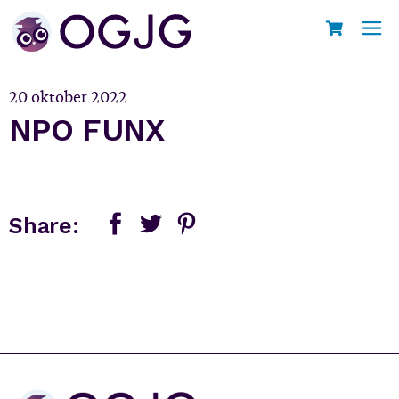
Skip
to
Home
NPO FUNX
the
content
20 oktober 2022
NPO FUNX
Share: