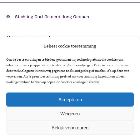
©
- Stichting Oud Geleerd Jong Gedaan
Algemene voorwaarden
ANBI
Beheer cookie toestemming
CBF-erkenning
Om de beste ervaringen te bieden, gebruiken wij technologieën zoals cookies om
Colofon
informatie over je apparaat op te slaan en/of te raadplegen. Door in te stemmen met
deze technologieën kunnen wij gegevens zoals surfgedrag of unieke ID's op deze site
Cookieverklaring
verwerken. Als je geen toestemming geeft of uw toestemming intrekt, kan dit een
Impactrapportage 2025
nadelige invloed hebben op bepaalde functies en mogelijkheden.
Jaarverslag 2025
Privacyverklaring
Accepteren
Minimaregeling voor senioren
Weigeren
Vrijwilligersbeleid en gedragscode
Bekijk voorkeuren
A
Lettertype
Lettertype
Lettertype
A
Lettergrootte:
grootte
A
grootte
LEES VOOR
verkleinen.