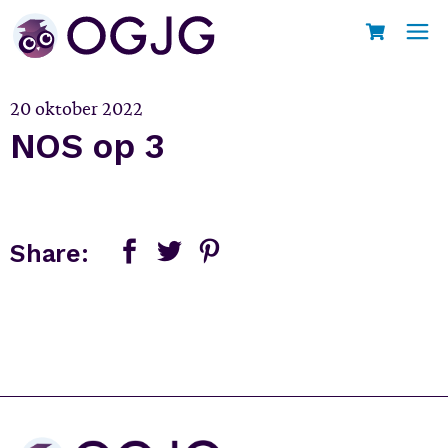
Skip
to
Home
NOS op 3
the
content
20 oktober 2022
NOS op 3
Share: