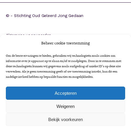
©
- Stichting Oud Geleerd Jong Gedaan
Algemene voorwaarden
ANBI
Beheer cookie toestemming
CBF-erkenning
Om de beste ervaringen te bieden, gebruiken wij technologieën zoals cookies om
Colofon
informatie over je apparaat op te slaan en/of te raadplegen. Door in te stemmen met
deze technologieën kunnen wij gegevens zoals surfgedrag of unieke ID's op deze site
Cookieverklaring
verwerken. Als je geen toestemming geeft of uw toestemming intrekt, kan dit een
Impactrapportage 2025
nadelige invloed hebben op bepaalde functies en mogelijkheden.
Jaarverslag 2025
Privacyverklaring
Accepteren
Minimaregeling voor senioren
Weigeren
Vrijwilligersbeleid en gedragscode
Bekijk voorkeuren
A
Lettertype
Lettertype
Lettertype
A
Lettergrootte:
grootte
A
grootte
LEES VOOR
verkleinen.