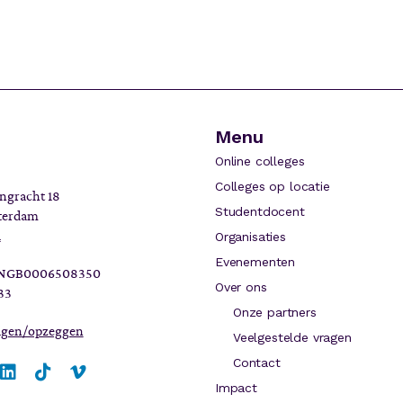
Menu
Online colleges
Colleges op locatie
ngracht 18
Studentdocent
terdam
l
Organisaties
Evenementen
INGB0006508350
Over ons
33
Onze partners
zigen/opzeggen
Veelgestelde vragen
Contact
Impact