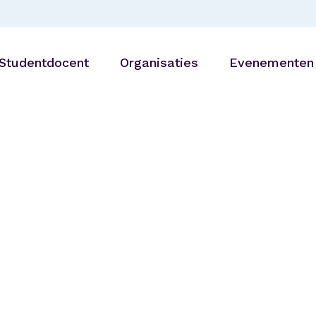
Studentdocent
Organisaties
Evenementen
Bibliotheken
27 AUG |
Generatiedine
Onderwijsinstellingen
Utrecht
Zorg- en
welzijnsorganisaties