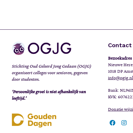
Contact
Bezoekadres
Nieuwe Here
Stichting Oud Geleerd Jong Gedaan (OGJG)
1018 DP Ams
organiseert colleges voor senioren, gegeven
info@ogjg.n
door studenten.
Bank: NL96
‘Persoonlijke groei is niet afhankelijk van
KVK: 607622
leeftijd.’
Donatie wij