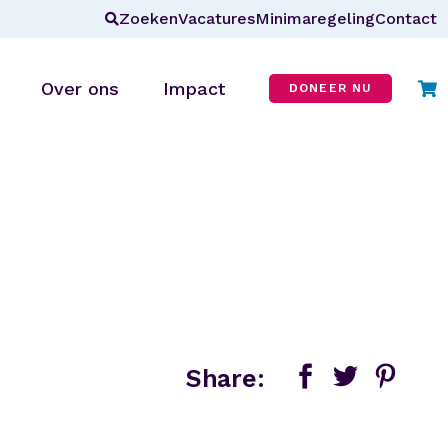
Zoeken
Vacatures
Minimaregeling
Contact
Over ons
Impact
DONEER NU
Wie zijn wij?
r
Missie & visie
ANBI
CBF-erkenning
In de media
Blog
Share:
Veelgestelde vragen