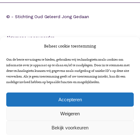
©
- Stichting Oud Geleerd Jong Gedaan
Algemene voorwaarden
ANBI
Beheer cookie toestemming
CBF-erkenning
Om de beste ervaringen te bieden, gebruiken wij technologieën zoals cookies om
Colofon
informatie over je apparaat op te slaan en/of te raadplegen. Door in te stemmen met
deze technologieën kunnen wij gegevens zoals surfgedrag of unieke ID's op deze site
Cookieverklaring
verwerken. Als je geen toestemming geeft of uw toestemming intrekt, kan dit een
Impactrapportage 2025
nadelige invloed hebben op bepaalde functies en mogelijkheden.
Jaarverslag 2025
Privacyverklaring
Accepteren
Minimaregeling voor senioren
Weigeren
Vrijwilligersbeleid en gedragscode
Bekijk voorkeuren
A
Lettertype
Lettertype
Lettertype
A
Lettergrootte:
grootte
A
grootte
LEES VOOR
verkleinen.