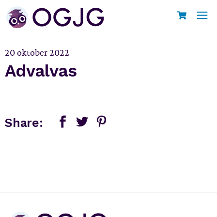
Skip
to
Home
Advalvas
the
content
20 oktober 2022
Advalvas
Share: