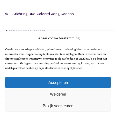
©
- Stichting Oud Geleerd Jong Gedaan
Algemene voorwaarden
ANBI
Beheer cookie toestemming
CBF-erkenning
Om de beste ervaringen te bieden, gebruiken wij technologieën zoals cookies om
Colofon
informatie over je apparaat op te slaan en/of te raadplegen. Door in te stemmen met
deze technologieën kunnen wij gegevens zoals surfgedrag of unieke ID's op deze site
Cookieverklaring
verwerken. Als je geen toestemming geeft of uw toestemming intrekt, kan dit een
Impactrapportage 2025
nadelige invloed hebben op bepaalde functies en mogelijkheden.
Jaarverslag 2025
Privacyverklaring
Accepteren
Minimaregeling voor senioren
Weigeren
Vrijwilligersbeleid en gedragscode
Bekijk voorkeuren
A
Lettertype
Lettertype
Lettertype
A
Lettergrootte:
grootte
A
grootte
LEES VOOR
verkleinen.