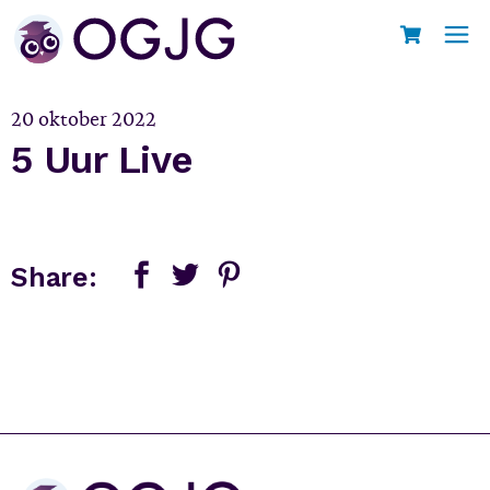
Skip
to
Home
5 Uur Live
the
content
20 oktober 2022
5 Uur Live
Share: