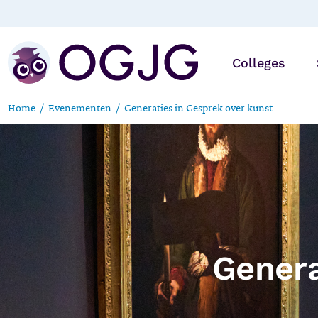
Colleges
Home
Evenementen
Generaties in Gesprek over kunst
Online
Op locatie
Genera