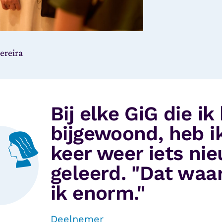
ereira
Bij elke GiG die ik
bijgewoond, heb i
keer weer iets ni
geleerd. "Dat waa
ik enorm."
Deelnemer