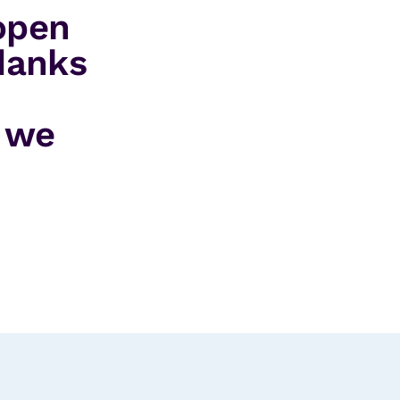
 open
danks
n we