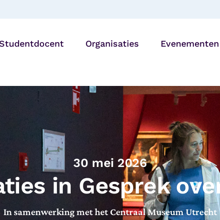
Studentdocent
Organisaties
Evenementen
Bibliotheken
27 AUG |
Generatiedine
Onderwijsinstellingen
Utrecht
Zorg- en
welzijnsorganisaties
30 mei 2026
ties in Gesprek ove
In samenwerking met het Centraal Museum Utrecht