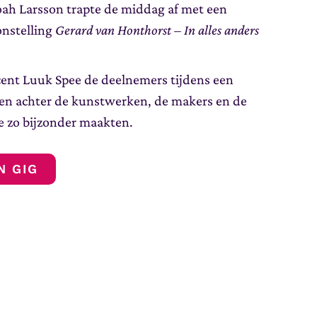
oah Larsson trapte de middag af met een
onstelling
Gerard van Honthorst – In alles anders
nt Luuk Spee de deelnemers tijdens een
len achter de kunstwerken, de makers en de
e zo bijzonder maakten.
N GIG