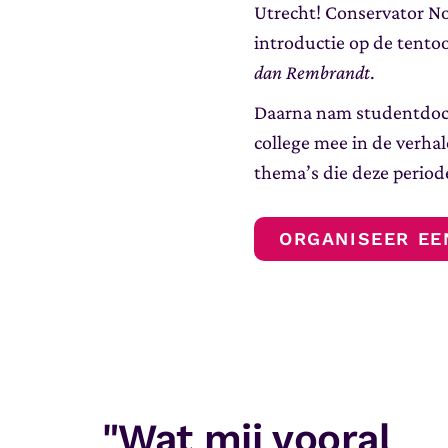
Utrecht! Conservator N
introductie op de tento
dan Rembrandt
.
Daarna nam studentdoce
college mee in de verha
thema’s die deze period
ORGANISEER EE
"Wat mij vooral