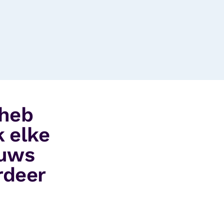
 heb
k elke
euws
rdeer